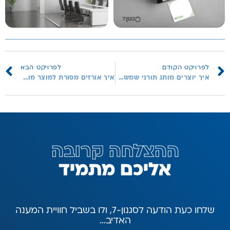
לפרויקט הקודם
לפרויקט הבא
איך יוצרים מותג תורני שמשדר סמכות?
איך אורזים מסורת למוצר מוחשי?
ההצלחה קרובה
א
ל
י
כ
ם
מ
ת
מ
י
ד
שלחו כעת הודעה לסגנון-7, ולו בשביל חוויית המענה
האדיב...